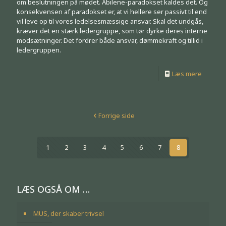
om beslutningen på mødet. Abilene-paradokset kaldes det. Og
konsekvensen af paradokset er, at vi hellere ser passivt til end
vil leve op til vores ledelsesmæssige ansvar. Skal det undgås,
kræver det en stærk ledergruppe, som tør dyrke deres interne
modsætninger. Det fordrer både ansvar, dømmekraft og tillid i
ledergruppen.
Læs mere
Forrige side
1
2
3
4
5
6
7
8
LÆS OGSÅ OM …
MUS, der skaber trivsel