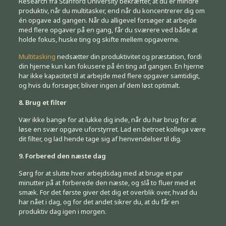
Research fra Stanford University bekræfter, at du er mindre
produktiv, når du multitasker, end når du koncentrerer dig om
én opgave ad gangen. Når du alligevel forsøger at arbejde
med flere opgaver på en gang, får du sværere ved både at
holde fokus, huske ting og skifte mellem opgaverne.
Multitasking
nedsætter din produktivitet og præstation, fordi
din hjerne kun kan fokusere på én ting ad gangen. En hjerne
har ikke kapacitet til at arbejde med flere opgaver samtidigt,
og hvis du forsøger, bliver ingen af dem løst optimalt.
8. Brug et filter
Vær ikke bange for at lukke dig inde, når du har brug for at
løse en svær opgave uforstyrret. Lad en betroet kollega være
dit filter, og lad hende tage sig af henvendelser til dig.
9. Forbered den næste dag
Sørg for at slutte hver arbejdsdag med at bruge et par
minutter på at forberede den næste, og slå to fluer med et
smæk. For det første giver det dig et overblik over, hvad du
har nået i dag, og for det andet sikrer du, at du får en
produktiv dag igen i morgen.