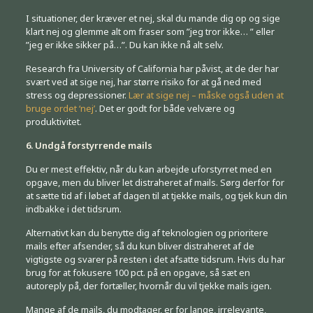
I situationer, der kræver et nej, skal du mande dig op og sige
klart nej og glemme alt om fraser som ”jeg tror ikke… ” eller
”jeg er ikke sikker på…”. Du kan ikke nå alt selv.
Research fra University of California har påvist, at de der har
svært ved at sige nej, har større risiko for at gå ned med
stress og depressioner.
Lær at sige nej – måske også uden at
bruge ordet ‘nej’
. Det er godt for både velvære og
produktivitet.
6. Undgå forstyrrende mails
Du er mest effektiv, når du kan arbejde uforstyrret med en
opgave, men du bliver let distraheret af mails. Sørg derfor for
at sætte tid af i løbet af dagen til at tjekke mails, og tjek kun din
indbakke i det tidsrum.
Alternativt kan du benytte dig af teknologien og prioritere
mails efter afsender, så du kun bliver distraheret af de
vigtigste og svarer på resten i det afsatte tidsrum. Hvis du har
brug for at fokusere 100 pct. på en opgave, så sæt en
autoreply på, der fortæller, hvornår du vil tjekke mails igen.
Mange af de mails, du modtager, er for lange, irrelevante,