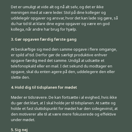
Det er umuligt at vide alt og nå alt selv, og det er ikke
meningen med at være leder. Stol på dine kolleger og
uddelegér opgaver og ansvar, hvor det kan lade sig gøre, så
du har tid til at klare dine egne opgaver og være en god
kollega, når andre har brug for hjælp.
3. Gør opgaven færdig første gang
At beskæftige sig med den samme opgave i flere omgange,
er spild af tid. Derfor gør de særligt produktive enhver
opgave færdig med det samme. Undgå at udsætte et
telefonopkald eller en mail. I det sekund du modtager en
opgave, skal du enten agere på den, uddelegere den eller
slette den.
4. Hold dig til tidsplanen for mødet
Møder er tidsrøvere. De kan fortsætte i al evighed, hvis ikke
du gør det klart, at I skal holde jer til tidsplanen. At sætte og
holde et fast sluttidspunkt for mødet har den sidegevinst, at
den motiverer alle til at være mere fokuserede og effektive
under mødet.
5. Sig nej