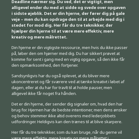
Deadline nærmer sig. Du ved, det er vigtigt, men
alligevel ender du med at sidde og svede over opgaven
i sidste øjeblik. Det er din hjerne, der fører dig på gale
veje – men du kan opdrage den til at arbejde med dig i
stedet for mod dig. Her får du tre teknikker, der
hjælper din hjerne til at være mere effektiv, mere
kreativ og mere målrettet.
Din hjerne er din vigtigste ressource, men hvis du ikke passer
på, løber den om hjørner med dig. Du har sikkert prøvet at
komme for sent i gang med en vigtig opgave, så den ikke får
den opmærksomhed, den fortjener.
Sandsynligvis har du også oplevet, at du bliver mere
ukoncentreret og får sværere ved at tænke kreativt i løbet af
dagen, eller at du har for travlt til at holde pauser, men
alligevel ikke får noget fra hånden.
Det er din hjerne, der sender dig signaler om, hvad den har
brug for. Hjernen har de bedste intentioner, men dens ønsker
og behov stemmer ikke altid overens med lederjobbets
udfordringer. Heldigvis kan den trænes til at blive skarpere.
Her får du tre teknikker, som du kan bruge, når du gerne vil
være mere effektiv, mere kreativ og mere målrettet i