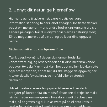
2. Udnyt dit naturlige hjerneflow
Hjernens evne til at lære nyt, være kreativ og lagre
information stiger og falder i løbet af dagen. De fleste tænker
bedst om morgenen, mens andre bedre kan koncentrere sig
senere på dagen. Når du udnytter din hjernes naturlige flow,
får du meget mere ud af din tid, og du løser dine opgaver
bedre.
Sådan udnytter du din hjernes flow
Tænk over, hvornår på dagen du normalt bedst kan
koncentrere dig, og reservér den tid til dine mest krævende
opgaver. Hvis du fx er mest klar i hovedet mellem klokken otte
og ti om morgenen, er det her, du skal lægge de opgaver, der
kræver detaljefokus, kreative indfald eller strategisk
tænkning.
Udsæt mindre krævende opgaver til senere. Hvis du fx
arbejder på kontor, skal du modstå fristelsen til at tjekke mails,
når du møder om morgenen. Hvis du er nødt til at besvare
mails, så begræns dig til kun at svare på en eller to kritiske
beskeder, og læg så vidt muligt møder om eftermiddagen.