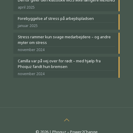
Derfor giver den klassiske MUS ikke længere MENING
april 2025
Forebyggelse af stress på arbejdspladsen
januar 2025
Stress rammer kun svage medarbejdere – og andre
myter om stress
november 2024
Camilla var på vej over for rødt – med hjælp fra
Phoquz fandt hun bremsen
november 2024
© 2026 | Phoquz – Power2Change