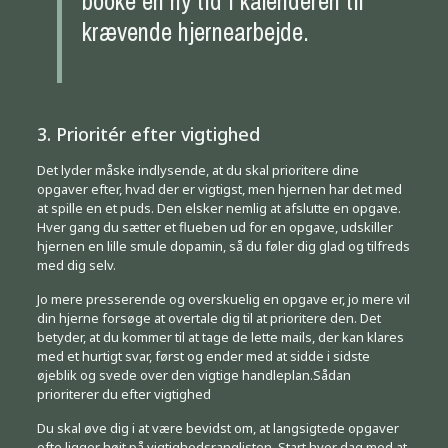
booke en ny tid i kalenderen til
krævende hjernearbejde.
3. Prioritér efter vigtighed
Det lyder måske indlysende, at du skal prioritere dine
opgaver efter, hvad der er vigtigst, men hjernen har det med
at spille en et puds. Den elsker nemlig at afslutte en opgave.
Hver gang du sætter et flueben ud for en opgave, udskiller
hjernen en lille smule dopamin, så du føler dig glad og tilfreds
med dig selv.
Jo mere presserende og overskuelig en opgave er, jo mere vil
din hjerne forsøge at overtale dig til at prioritere den. Det
betyder, at du kommer til at tage de lette mails, der kan klares
med et hurtigt svar, først og ender med at sidde i sidste
øjeblik og svede over den vigtige handleplan.Sådan
prioriterer du efter vigtighed
Du skal øve dig i at være bevidst om, at langsigtede opgaver
ofte ligger højt på vigtighedsranglisten. Start hver dag med at