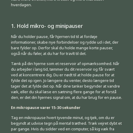
hverdagen.
1. Hold mikro- og minipauser
Når du holder pause, får hjernen tid til at fordøje
informationer, skabe nye forbindelser og rydde ud i det, der
bare fylder op. Derfor skal du holde mange korte pauser,
også når du føler, at du har for travlt til det.
Tænk på din hjerne som et reservoir af opmærksomhed. Når
du arbejder i lang tid, tømmer du dit reservoir og får svært
ved at koncentrere dig. Du er nødt til at holde pause for at
fylde det op igen. Jo længere du venter, desto længere tid
tager det at fylde det op. Når dine tanker begynder at vandre
væk, eller du skal læse en sætning flere gange for at forstå
den, er det din hjernes signal om, at du har brug for en pause.
En mikropause varer 15-30 sekunder
Tag en mikropause hvert tyvende minut, og tjek, om du er
begyndt at udvise tegn på mental træthed. Træk vejret dybt et
par gange. Hvis du sidder ved en computer, så kig væk fra