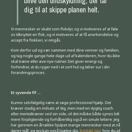
blive den undskyldning, der får
dig til at skippe planen helt.
Vi mennesker er skabt som flokdyr, og vi motiveres af at føle
os tilknyttet en flok, og vi motiveres af at få anerkendelse og
accept fra flokken, vi omgås.
Kom derfor ud og vær sammen med dine venner og familien,
og tag nogle gange hele dage ud af kalenderen, hvor du ikke
skal træne eller øve nye rutiner. Det giver energi og
forhindrer, at du ryger ned i et sort hul og løber sur i din
forandringsproces.
Et syvende fif …
Kunne selvfølgelig være at søge professionel hjælp. Det
kræver stadig en indsats af dig, men med en dygtig coach
eller mentaltræner ved sin side, vil det måske både synes lidt
mere forpligtende og forhåbentlig også en smule lettere. Jeg
har gennem en årrække hjulpet mange mennesker med at nå
deres mål, og jeg kan også hjælpe dig.
Kontakt mig
, hvis du vil