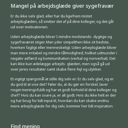
Mangel på arbejdsglæde giver sygefravær
Er du ikke selv glad, eller har du ligefrem mistet
arbejdsglæden, så smitter det af på dine kolleger, og det går
ud over motivationen.
Uden arbejdsglæde bliver I mindre modstands- dygtige og
sygefraværet stiger. Man yder simpelthen ikke sit bedste,
hverken fagligt eller menneskeligt. Uden arbejdsglæde bliver
man mere irritabel og mindre tålmodighed, hvilket udmunder i
negativ adfærd og kommunikation (verbal og nonverbal). Det
kan ikke kun ødelægge arbejds- glæden, men også gå ud
over jeres resultater samt skabe flere fejl og ulykker.
Et vigtigt spørgsmål at stille dig selv er: Er du selv glad, og er
du god til at vise det? Føler du, at du gør en forskel, laver
noget meningsfuldt og har et godt forhold til dine kolleger og
chef? Hvis du kan svare ja, er alt godt. Hvis du ikke helt er der
og har brug for lidt input til, hvordan du kan skabe endnu
mere arbejdsglæde for dig selv, kommer her lidt inspiration.
Find mening