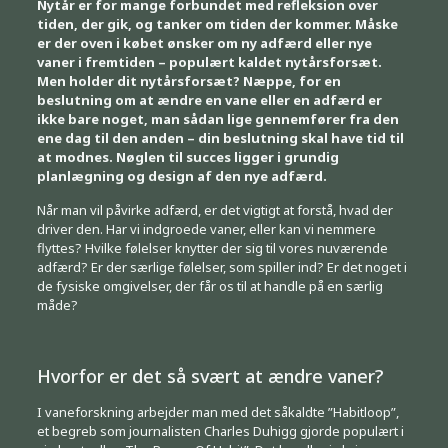
Nytår er for mange forbundet med refleksion over
tiden, der gik, og tanker om tiden der kommer. Måske
er der oven i købet ønsker om ny adfærd eller nye
vaner i fremtiden – populært kaldet nytårsforsæt.
Men holder dit nytårsforsæt? Næppe, for en
beslutning om at ændre en vane eller en adfærd er
ikke bare noget, man sådan lige gennemfører fra den
ene dag til den anden – din beslutning skal have tid til
at modnes. Nøglen til succes ligger i grundig
planlægning og design af den nye adfærd.
Når man vil påvirke adfærd, er det vigtigt at forstå, hvad der
driver den. Har vi indgroede vaner, eller kan vi nemmere
flyttes? Hvilke følelser knytter der sig til vores nuværende
adfærd? Er der særlige følelser, som spiller ind? Er det noget i
de fysiske omgivelser, der får os til at handle på en særlig
måde?
Hvorfor er det så svært at ændre vaner?
I vaneforskning arbejder man med det såkaldte ”Habitloop”,
et begreb som journalisten Charles Duhigg gjorde populært i