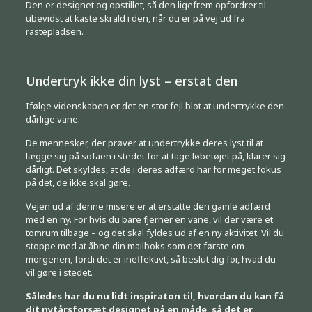
Den er designet og opstillet, så den ligefrem opfordrer til
ubevidst at kaste skrald i den, når du er på vej ud fra
rastepladsen.
Undertryk ikke din lyst – erstat den
Ifølge videnskaben er det en stor fejl blot at undertrykke den
dårlige vane.
De mennesker, der prøver at undertrykke deres lyst til at
lægge sig på sofaen i stedet for at tage løbetøjet på, klarer sig
dårligt. Det skyldes, at de i deres adfærd har for meget fokus
på det, de ikke skal gøre.
Vejen ud af denne misere er at erstatte den gamle adfærd
med en ny. For hvis du bare fjerner en vane, vil der være et
tomrum tilbage – og det skal fyldes ud af en ny aktivitet. Vil du
stoppe med at åbne din mailboks som det første om
morgenen, fordi det er ineffektivt, så beslut dig for, hvad du
vil gøre i stedet.
Således har du nu lidt inspiraton til, hvordan du kan få
dit nytårsforsæt designet på en måde, så det er