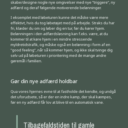
skabe/designe nogle nye omgivelser med nye ”triggere”, ny
adfærd og deraf følgende motiverende belønninger.
I eksemplet med løbeturen kunne det måske være mere
effektivt, hvis du tog løbetøjet med på arbejde. Straks du har
fri, klæder du om og løber dig en tur, før du kører hjem.
Belønningen i den adfærdsløsning kan f.eks. være, at du
kommer til at køre hjem i en mindre stressende
myldretidstrafik, og måske også en belønning i form af en
”good feeling”, når så kommer hjem, og ikke skal tvinge dig
selv ud på løbeturen i prioritering med de mange andre
gøremål i familien.
Gør din nye adfærd holdbar
Qua vores hjernes evne til at fastholde det kendte, og undgå
det uforudsete, så er der en indre kamp, der skal kæmpes,
før en ny adfærd får lov at blive til en automatisk vane.
Tilbagefaldstiden til gamle