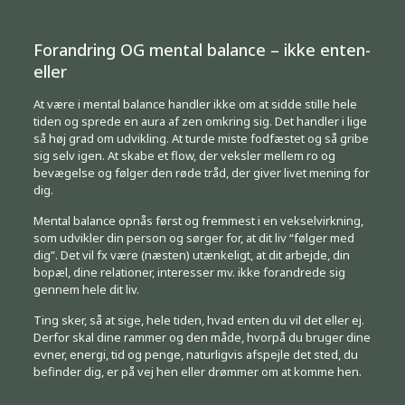
Forandring OG mental balance – ikke enten-
eller
At være i mental balance handler ikke om at sidde stille hele
tiden og sprede en aura af zen omkring sig. Det handler i lige
så høj grad om udvikling. At turde miste fodfæstet og så gribe
sig selv igen. At skabe et flow, der veksler mellem ro og
bevægelse og følger den røde tråd, der giver livet mening for
dig.
Mental balance opnås først og fremmest i en vekselvirkning,
som udvikler din person og sørger for, at dit liv “følger med
dig”. Det vil fx være (næsten) utænkeligt, at dit arbejde, din
bopæl, dine relationer, interesser mv. ikke forandrede sig
gennem hele dit liv.
Ting sker, så at sige, hele tiden, hvad enten du vil det eller ej.
Derfor skal dine rammer og den måde, hvorpå du bruger dine
evner, energi, tid og penge, naturligvis afspejle det sted, du
befinder dig, er på vej hen eller drømmer om at komme hen.