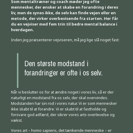
Som mentaltræner og coach møder jeg ofte
mennesker, der ønsker at skabe en forandring i deres
liv, men de synes ikke, de selv kan finde vejen eller en
metode, der virker overbevisende fra starten. Her får
du en vejviser med fem trin til bedre mental balance i
hverdagen.
Inden jeg præsenterer vejviseren, må jeg lige slå noget fast:
Den største modstand i
forandringer er ofte i os selv.
Når vi beslutter os for at ændre noget i vores liv, så er der
naturligt en modstand fra os selv, der skal overvindes.
Modstanden har sin rod i vores natur. Vi er som mennesker
ikke skabt til at forandre. Vi er skabt til at fastholde og
forsvare god adfærd, der sikrer vores arts overlevelse og
vækst.
Vores art – homo sapiens, det tænkende menneske – er