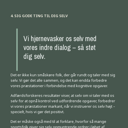
4. SIG GODE TING TIL DIG SELV
Vi hjernevasker os selv med
vores indre dialog – så støt
dig selv.
Det er ikke kun småskøre folk, der går rundt og taler med sig
selv. Vi gør det alle sammen, og det kan endda forbedre
vores præstationer i forbindelse med kognitive opgaver.
Adfærdsforskeres resultater viser, at selv om vi taler med os
selv for at opnå kontrol ved udfordrende opgaver, forbedrer
vi vores præstationer markant, når vi instruerer os selv højt –
specielt, hvis vi gør det positivt.
Det er måske også med til at forklare, hvorfor så mange
sportsfolk giver sig selv opmuntrende ordrer i løbet af